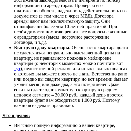
достижения законодательства и интернета по поиску
информации по арендаторам. Проверяю его
платежеспособность, надежность, действительность его
документов (в том числе и через МВД). Договора
аренды дают вам исключительную защиту. Они
отшлифованы более чем 10-летней практикой. При
необходимости помогаю решить все вопросы связанные
с арендаторами (выезд, досрочное расторжение
договора, и т.д.).
Быструю сдачу квартиры.
Очень часто квартира долго
не сдается из-за неправильно выставленной цены на
квартиру, не правильного подхода к меблировке
квартиры (о некоторых моментах можно почитать вот
тут
), недостаточной рекламе или иных важных нюансах
о которых вы можете просто не знать. Естественно рано
или поздно вы сдадите квартиру, но вот времени бывает
уходит месяц или даже два, а это потеря денег. Даже
если вы сдаете однокомнатную квартиру в среднем
ценовом сегменте – 30.000 руб., каждый день простоя
квартиры будет вам обходиться в 1.000 руб. Поэтому
важно все сделать правильно.
Что я делаю:
Выясняю полную информацию о вашей квартире,
ваших пожеланиях по арендаторам, цене;